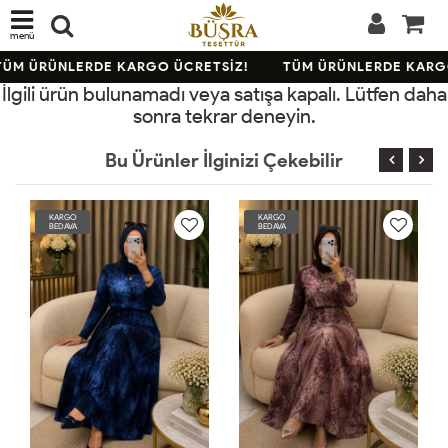
menü
ÜM ÜRÜNLERDE KARGO ÜCRETSİZ!
TÜM ÜRÜNLERDE KARGO
İlgili ürün bulunamadı veya satışa kapalı. Lütfen daha
sonra tekrar deneyin.
Bu Ürünler İlginizi Çekebilir
RGO
KARGO
KARGO
DAVA
BEDAVA
BEDAVA