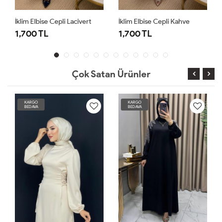
 Elbise Cepli Lacivert
İklim Elbise Cepli Kahve
İklim Elbi
00 TL
1,700 TL
1,700 T
Çok Satan Ürünler
KARGO
KARGO
BEDAVA
BEDAVA