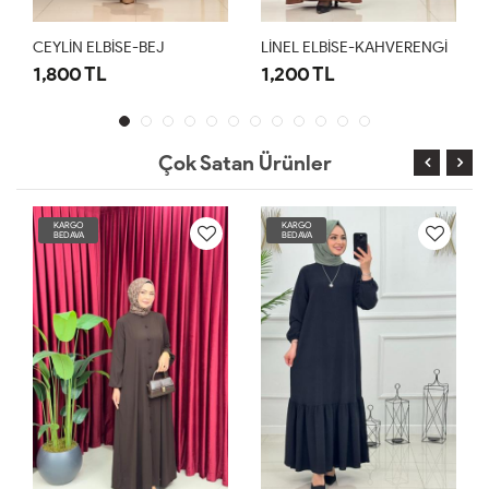
İN ELBİSE-BEJ
LİNEL ELBİSE-KAHVERENGİ
LİNEL EL
00 TL
1,200 TL
1,200 T
Çok Satan Ürünler
KARGO
KARGO
BEDAVA
BEDAVA