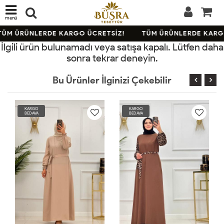
menü
ÜM ÜRÜNLERDE KARGO ÜCRETSİZ!
TÜM ÜRÜNLERDE KARGO
İlgili ürün bulunamadı veya satışa kapalı. Lütfen daha
sonra tekrar deneyin.
Bu Ürünler İlginizi Çekebilir
RGO
KARGO
KARGO
DAVA
BEDAVA
BEDAVA