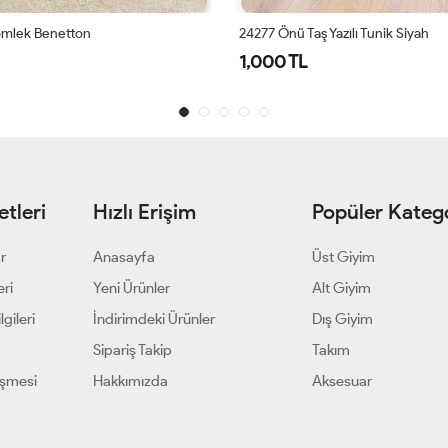
 Yazılı Tunik Siyah
2506 Tencel Önü Serpme Taşlı Tun
2,000 TL
tleri
Hızlı Erişim
Popüler Katego
ar
Anasayfa
Üst Giyim
eri
Yeni Ürünler
Alt Giyim
gileri
İndirimdeki Ürünler
Dış Giyim
Sipariş Takip
Takım
eşmesi
Hakkımızda
Aksesuar