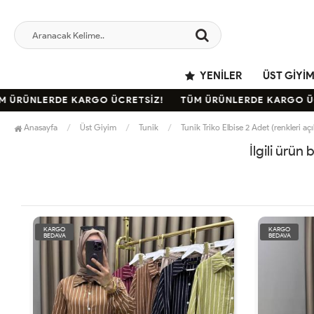
YENILER
ÜST GIYI
ÜRÜNLERDE KARGO ÜCRETSİZ!
TÜM ÜRÜNLERDE KARGO ÜCR
Anasayfa
Üst Giyim
Tunik
Tunik Triko Elbise 2 Adet (renkleri a
İlgili ürün
KARGO
KARGO
BEDAVA
BEDAVA