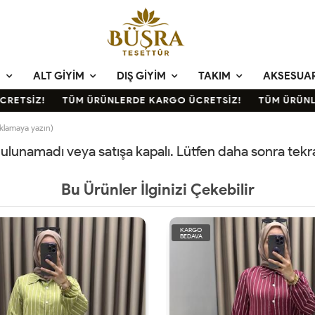
M
ALT GIYIM
DIŞ GIYIM
TAKIM
AKSESUA
ETSİZ!
TÜM ÜRÜNLERDE KARGO ÜCRETSİZ!
TÜM ÜRÜNLE
çıklamaya yazın)
 bulunamadı veya satışa kapalı. Lütfen daha sonra tek
Bu Ürünler İlginizi Çekebilir
KARGO
BEDAVA