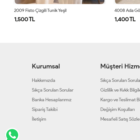
4008 Ada Gömlek Benetton
24277 Önü Taş
1,400 TL
1,000 TL
Kurumsal
Müşteri Hizme
Hakkımızda
Sıkça Sorulan Sorul
Sıkça Sorulan Sorular
Gizlilik ve Kvkk Bilgil
Banka Hesaplarımız
Kargo ve Teslimat Bil
Sipariş Takibi
Değişim Koşulları
İletişim
Mesafeli Satış Sözl