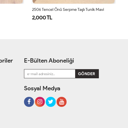
ik Mavi
24278 Yanları Yırtmaçlı Penye Tunik Lacivert
24
1,050 TL
1
riler
E-Bülten Aboneliği
Sosyal Medya