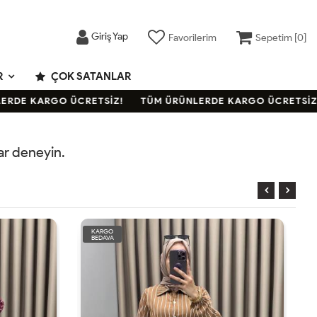
Giriş Yap
Favorilerim
Sepetim [
0
]
R
ÇOK SATANLAR
RDE KARGO ÜCRETSİZ!
TÜM ÜRÜNLERDE KARGO ÜCRETSİZ!
rar deneyin.
KARGO
BEDAVA