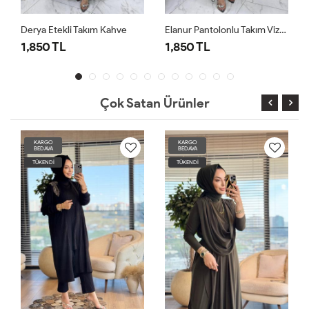
m Kahve
Elanur Pantolonlu Takım Vizon
1,850 TL
1,850 TL
Çok Satan Ürünler
RGO
KARGO
KARGO
DAVA
BEDAVA
BEDAVA
ENDİ
TÜKENDİ
TÜKENDİ