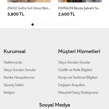
25602 Gofre Sol Omuz Boncuk İşli 3lü Takım Siyah
HWN6274 Beyza Şalvarlı Takım Haki
3001 Dam
00 TL
2,600 TL
1,700 T
Kurumsal
Müşteri Hizmetleri
Hakkımızda
Sıkça Sorulan Sorular
Sıkça Sorulan Sorular
Gizlilik ve Kvkk Bilgileri
Banka Hesaplarımız
Kargo ve Teslimat Bilgileri
Sipariş Takibi
Değişim Koşulları
İletişim
Mesafeli Satış Sözleşmesi
Sosyal Medya