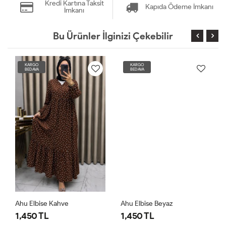
Kredi Kartına Taksit
Kapıda Ödeme İmkanı
İmkanı
Bu Ürünler İlginizi Çekebilir
KARGO
KARGO
BEDAVA
BEDAVA
Ahu Elbise Kahve
Ahu Elbise Beyaz
1,450 TL
1,450 TL