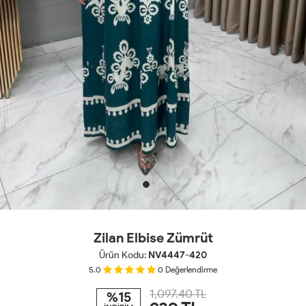
Zilan Elbise Zümrüt
Ürün Kodu:
NV4447-420
5.0
0
Değerlendirme
1,097.40 TL
%15