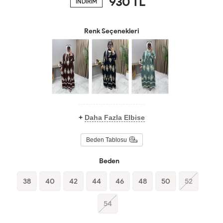
930
TL
İNDİRİM
Renk Seçenekleri
+
Daha Fazla Elbise
Beden Tablosu
Beden
38
40
42
44
46
48
50
52
54