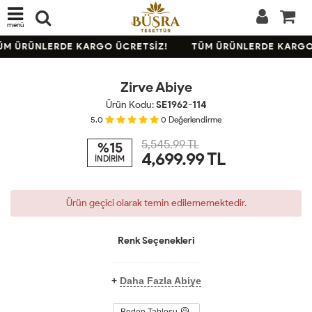
menü
TÜKENDİ
M ÜRÜNLERDE KARGO ÜCRETSİZ!
TÜM ÜRÜNLERDE KARGO 
KARGO
BEDAVA
Zirve Abiye
Ürün Kodu:
SE1962-114
5.0
0
Değerlendirme
5,545.99 TL
%15
4,699.99
TL
İNDİRİM
Ürün geçici olarak temin edilememektedir.
Renk Seçenekleri
+
Daha Fazla Abiye
Beden Tablosu