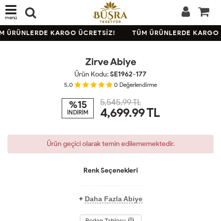
menü
TÜKENDİ
M ÜRÜNLERDE KARGO ÜCRETSİZ!
TÜM ÜRÜNLERDE KARGO 
KARGO
BEDAVA
Zirve Abiye
Ürün Kodu:
SE1962-177
5.0
0
Değerlendirme
5,545.99 TL
%15
4,699.99
TL
İNDİRİM
Ürün geçici olarak temin edilememektedir.
Renk Seçenekleri
+
Daha Fazla Abiye
Beden Tablosu