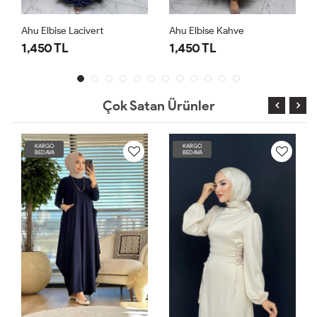
Ahu Elbise Lacivert
Ahu Elbise Kahve
A
1,450 TL
1,450 TL
1
Çok Satan Ürünler
KARGO
KARGO
BEDAVA
BEDAVA