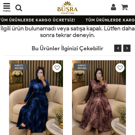
menü
TÜM ÜRÜNLERDE KARGO ÜCRETSİZ!
TÜM ÜRÜNLERDE KARGO
İlgili ürün bulunamadı veya satışa kapalı. Lütfen daha
sonra tekrar deneyin.
Bu Ürünler İlginizi Çekebilir
KARGO
KARGO
BEDAVA
BEDAVA